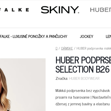
FALKE - LUXUSNÉ PONOŽKY A PANČUCHY
JOCKEY
LE
DOMOV
/
DÁMSKE
/
HUBER podprsenka mäkká 
HUBER PODPRS
SELECTION B26 
Značka:
HUBER BODYWEAR
Mäkká podprsenka bez vypchávok a 
prsiami na tvarovanie | Nastaviteľ
džersej z jemnej bavlny a elastanu