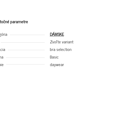
točné parametre
gória
DÁMSKE
Zvoľte variant
cia
bra selection
na
Basic
ie
daywear