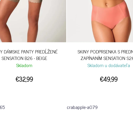
NY DÁMSKE PANTY PREDĹŽENÉ
SKINY PODPRSENKA S PRED
SENSATION B26 - BEIGE
ZAPÍNANÍM SENSATION S26
CRABAPPLE
Skladom
Skladom u dodávateľa
€32,99
€49,99
065
crabapple-a079