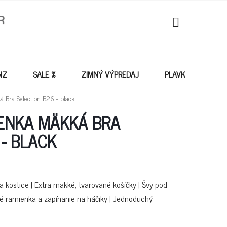
NÁKUPNÝ
KOŠÍK
NZ
SALE %
ZIMNÝ VÝPREDAJ
PLAVKY - VÝPREDA
Bra Selection B26 - black
ENKA MÄKKÁ BRA
- BLACK
kostice | Extra mäkké, tvarované košíčky | Švy pod
né ramienka a zapínanie na háčiky | Jednoduchý