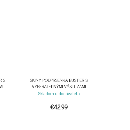
R S
SKINY PODPRSENKA BUSTIER S
MI
VYBERATEĽNÝMI VÝSTUŽAMI
LE
SENSATION B26 - WHITE
Skladom u dodávateľa
€42,99