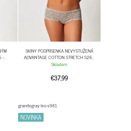
NÝM
SKINY PODPRSENKA NEVYSTUŽENÁ
 -
ADVANTAGE COTTON STRETCH S26 -
GRANITLEO
Skladom
€37,99
granitegray leo-s981
NOVINKA