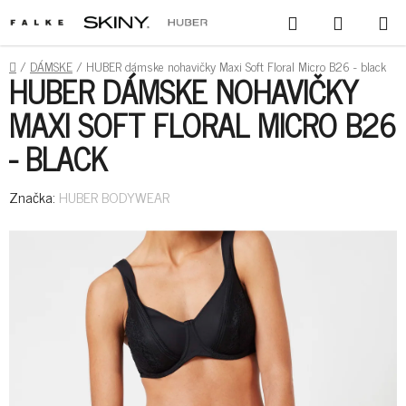
PREJSŤ
HĽADAŤ
NÁKUPN
NA
KOŠÍK
OBSAH
DOMOV
/
DÁMSKE
/
HUBER dámske nohavičky Maxi Soft Floral Micro B26 - black
HUBER DÁMSKE NOHAVIČKY
MAXI SOFT FLORAL MICRO B26
- BLACK
Značka:
HUBER BODYWEAR