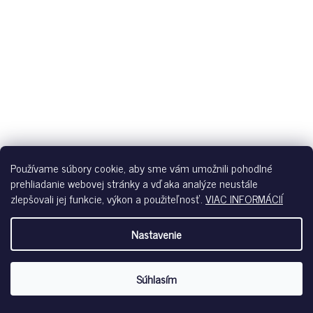
Používame súbory cookie, aby sme vám umožnili pohodlné
prehliadanie webovej stránky a vďaka analýze neustále
zlepšovali jej funkcie, výkon a použiteľnosť.
VIAC INFORMÁCIÍ
Nastavenie
SKINY DÁMSKE PANTY 2-BALENIE MODAL LACE B26 - BEIGE
Skladom
Súhlasím
€29,99