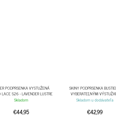
ER PODPRSENKA VYSTUŽENÁ
SKINY PODPRSENKA BUSTIE
 LACE S26 - LAVENDER LUSTRE
VYBERATEĽNÝMI VÝSTUŽA
SENSATION B26 - WHITE
Skladom
Skladom u dodávateľa
€44,95
€42,99