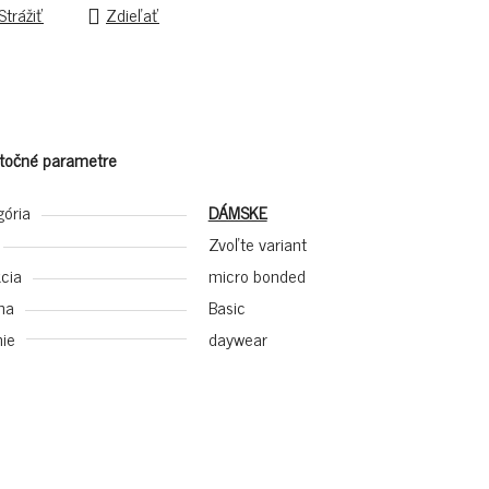
Strážiť
Zdieľať
točné parametre
gória
DÁMSKE
Zvoľte variant
cia
micro bonded
na
Basic
ie
daywear