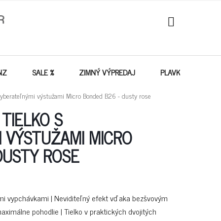
NÁKUPNÝ
KOŠÍK
NZ
SALE %
ZIMNÝ VÝPREDAJ
PLAVKY - VÝPREDA
yberateľnými výstužami Micro Bonded B26 - dusty rose
TIELKO S
 VÝSTUŽAMI MICRO
DUSTY ROSE
ými vypchávkami | Neviditeľný efekt vďaka bezšvovým
ximálne pohodlie | Tielko v praktických dvojitých