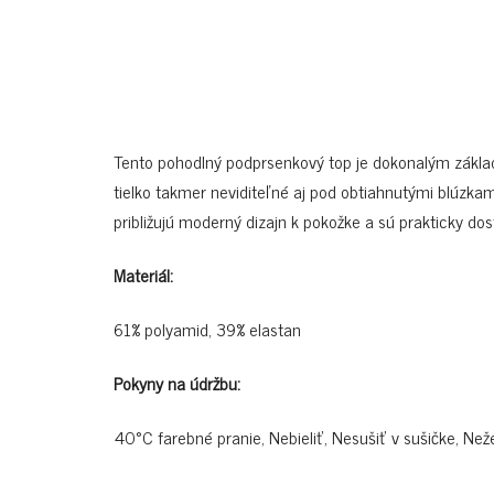
Tento pohodlný podprsenkový top je dokonalým zákla
tielko takmer neviditeľné aj pod obtiahnutými blúzka
približujú moderný dizajn k pokožke a sú prakticky do
Materiál:
61% polyamid, 39% elastan
Pokyny na údržbu:
40°C farebné pranie, Nebieliť, Nesušiť v sušičke, Neže