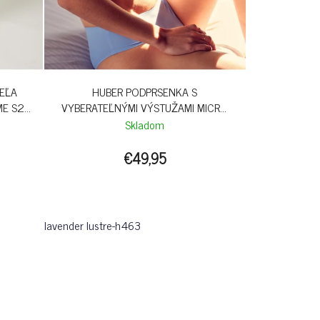
EĽA
HUBER PODPRSENKA S
ME S26
VYBERATEĽNÝMI VÝSTUŽAMI MICRO
BONDED S26 - LAVENDER LUSTRE
Skladom
€49,95
lavender lustre-h463