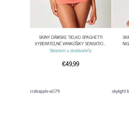
SKINY DÁMSKE TIELKO SPAGHETTI
SK
VYBERATEĽNÉ VANKÚŠIKY SENSATION
NIG
S26 - CRABAPPLE
Skladom u dodávateľa
€49,99
crabapple-a079
skylight