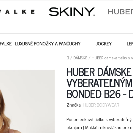
FALKE - LUXUSNÉ PONOŽKY A PANČUCHY
JOCKEY
LE
DOMOV
/
DÁMSKE
/
HUBER dámske tielko s v
HUBER DÁMSKE 
VYBERATEĽNÝMI
BONDED B26 - 
Značka:
HUBER BODYWEAR
Podprsenkové tielko s vyberateľn
okrajom | Mäkké mikrovlákno pre ma