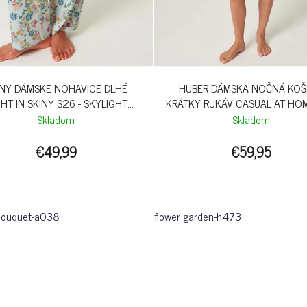
INY DÁMSKE NOHAVICE DLHÉ
HUBER DÁMSKA NOČNÁ KOŠ
HT IN SKINY S26 - SKYLIGHT
KRÁTKY RUKÁV CASUAL AT HO
BOUQUET
- FLOWER GARDEN
Skladom
Skladom
€49,99
€59,95
 bouquet-a038
flower garden-h473