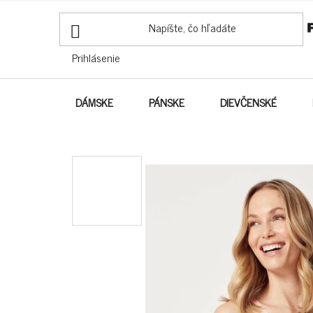
PREJSŤ
NA
OBSAH
Prihlásenie
DÁMSKE
PÁNSKE
DIEVČENSKÉ