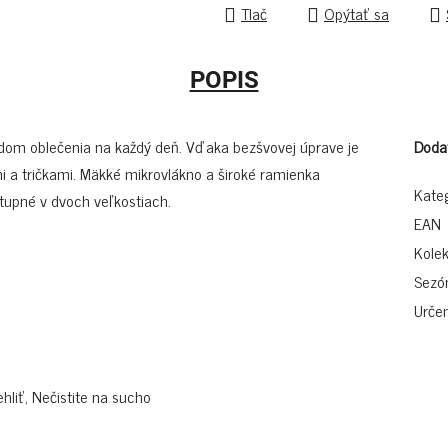
Tlač
Opýtať sa
POPIS
dom oblečenia na každý deň. Vďaka bezšvovej úprave je
Doda
mi a tričkami. Mäkké mikrovlákno a široké ramienka
Kate
stupné v dvoch veľkostiach.
EAN
Kolek
Sezó
Určen
hliť, Nečistite na sucho