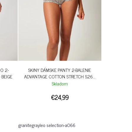
O 2-
SKINY DÁMSKE PANTY 2-BALENIE
 BEIGE
ADVANTAGE COTTON STRETCH S26 -
GRANITLEO
Skladom
€24,99
granitegrayleo selection-a066