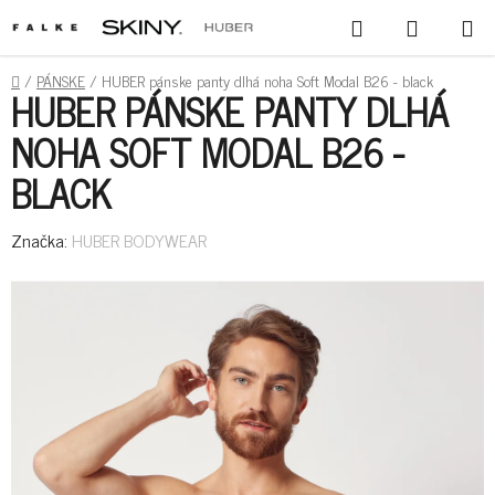
PREJSŤ
HĽADAŤ
NÁKUPN
NA
KOŠÍK
OBSAH
DOMOV
/
PÁNSKE
/
HUBER pánske panty dlhá noha Soft Modal B26 - black
HUBER PÁNSKE PANTY DLHÁ
NOHA SOFT MODAL B26 -
BLACK
Značka:
HUBER BODYWEAR