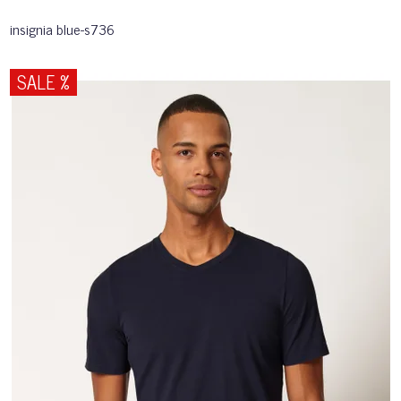
insignia blue-s736
SALE %