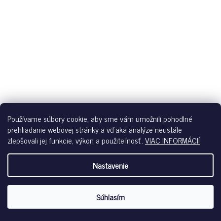
Používame súbory cookie, aby sme vám umožnili pohodlné
prehliadanie webovej stránky a vďaka analýze neustále
zlepšovali jej funkcie, výkon a použiteľnosť.
VIAC INFORMÁCIÍ
SKINY PÁNSKE NOHAVICE KRÁTKE COOLING DELUXE NIGHT
Nastavenie
B26 - CROWNBLUE STRIPES
Skladom
Súhlasím
€46,99