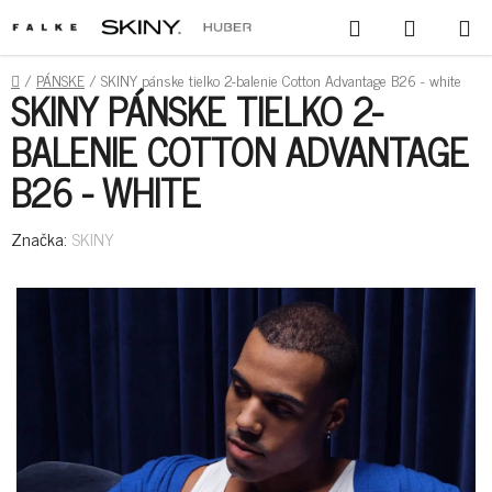
PREJSŤ
HĽADAŤ
NÁKUPN
NA
KOŠÍK
OBSAH
DOMOV
/
PÁNSKE
/
SKINY pánske tielko 2-balenie Cotton Advantage B26 - white
SKINY PÁNSKE TIELKO 2-
BALENIE COTTON ADVANTAGE
B26 - WHITE
Značka:
SKINY