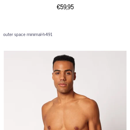
€59,95
outer space minimal-h491