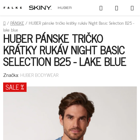
PREJSŤ
HĽADAŤ
NÁKUPN
NA
KOŠÍK
OBSAH
DOMOV
/
PÁNSKE
/
HUBER pánske tričko krátky rukáv Night Basic Selection B25 -
lake blue
HUBER PÁNSKE TRIČKO
KRÁTKY RUKÁV NIGHT BASIC
SELECTION B25 - LAKE BLUE
Značka:
HUBER BODYWEAR
SALE %