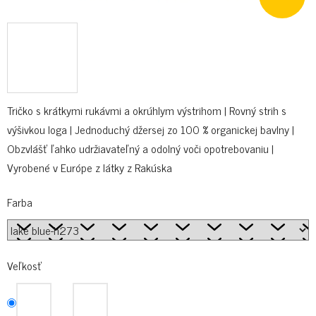
Tričko s krátkymi rukávmi a okrúhlym výstrihom | Rovný strih s
výšivkou loga | Jednoduchý džersej zo 100 % organickej bavlny |
Obzvlášť ľahko udržiavateľný a odolný voči opotrebovaniu |
Vyrobené v Európe z látky z Rakúska
Farba
Veľkosť