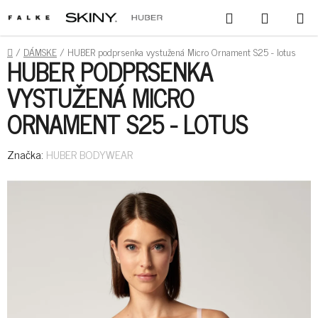
PREJSŤ
HĽADAŤ
NÁKUPN
NA
KOŠÍK
OBSAH
DOMOV
/
DÁMSKE
/
HUBER podprsenka vystužená Micro Ornament S25 - lotus
HUBER PODPRSENKA
VYSTUŽENÁ MICRO
ORNAMENT S25 - LOTUS
Značka:
HUBER BODYWEAR