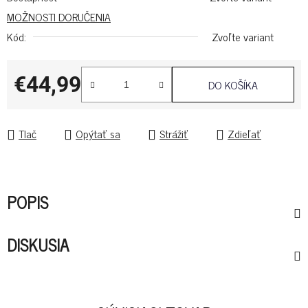
MOŽNOSTI DORUČENIA
Kód:
Zvoľte variant
€44,99
DO KOŠÍKA
Jednotková cena:
Tlač
Opýtať sa
Strážiť
Zdieľať
POPIS
DISKUSIA