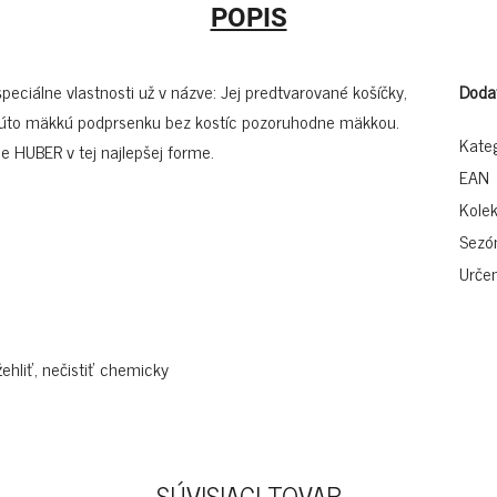
POPIS
ciálne vlastnosti už v názve: Jej predtvarované košíčky,
Doda
 túto mäkkú podprsenku bez kostíc pozoruhodne mäkkou.
Kate
ie HUBER v tej najlepšej forme.
EAN
Kolek
Sezó
Určen
žehliť, nečistiť chemicky
SÚVISIACI TOVAR