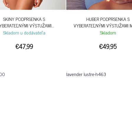
SKINY PODPRSENKA S
HUBER PODPRSENKA S
YBERATEĽNÝMI VÝSTUŽAMI
VYBERATEĽNÝMI VÝSTUŽAMI 
SENSATION B26 - WHITE
BONDED S26 - LAVENDER LU
Skladom u dodávateľa
Skladom
€47,99
€49,95
500
lavender lustre-h463