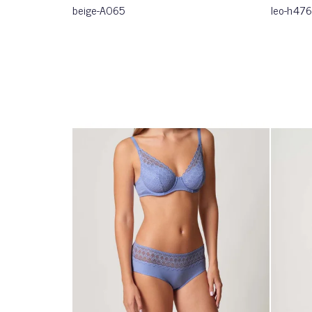
beige-A065
leo-h476