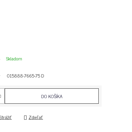
Skladom
015888-7665-75 D
DO KOŠÍKA
Strážiť
Zdieľať