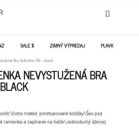
NÁKUPNÝ
KOŠÍK
NZ
SALE %
ZIMNÝ VÝPREDAJ
PLAVKY - VÝPREDA
užená Bra Selection BX - black
ENKA NEVYSTUŽENÁ BRA
 BLACK
kostíc\Extra mäkké, predtvarované košíčky\Šev pod
né ramienka a zapínanie na háčik\Jednoduchý džersej