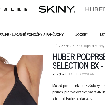
FALKE - LUXUSNÉ PONOŽKY A PANČUCHY
JOCKEY
LE
DOMOV
/
DÁMSKE
/
HUBER podprsenka nevyst
HUBER PODPRS
SELECTION BX -
Značka:
HUBER BODYWEAR
Mäkká podprsenka bez výstelky a 
prsiami pre tvarovanie\Nastaviteľ
z jemnej bavlny a elastanu