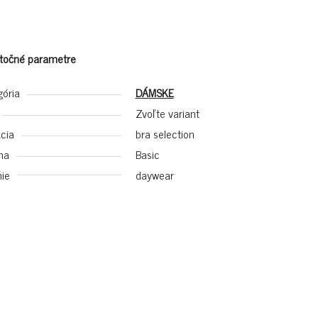
točné parametre
gória
DÁMSKE
Zvoľte variant
cia
bra selection
na
Basic
ie
daywear