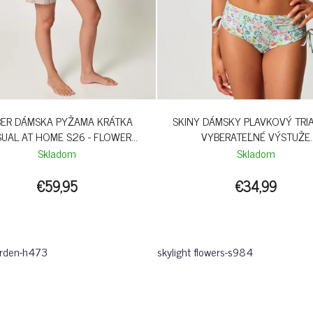
ER DÁMSKA PYŽAMA KRÁTKA
SKINY DÁMSKY PLAVKOVÝ TRI
UAL AT HOME S26 - FLOWER
VYBERATEĽNÉ VÝSTUŽE
GARDEN
MARITIMEMOTION S26 - SKYL
Skladom
Skladom
FLOWERS
€59,95
€34,99
arden-h473
skylight flowers-s984