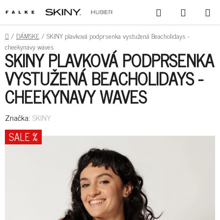
PREJSŤ
HĽADAŤ
NÁKUPN
NA
KOŠÍK
OBSAH
DOMOV
/
DÁMSKE
/
SKINY plavková podprsenka vystužená Beacholidays -
cheekynavy waves
SKINY PLAVKOVÁ PODPRSENKA
VYSTUŽENÁ BEACHOLIDAYS -
CHEEKYNAVY WAVES
Značka:
SKINY
SALE %