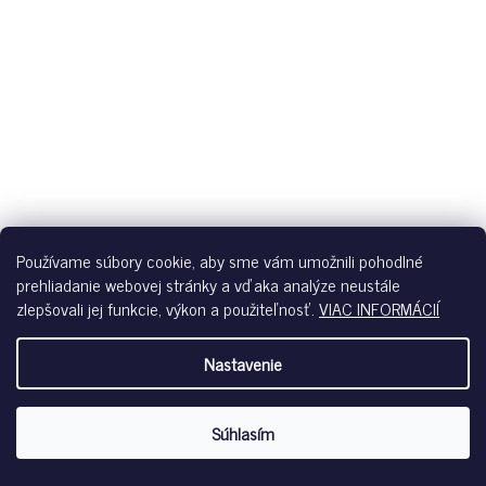
Používame súbory cookie, aby sme vám umožnili pohodlné
prehliadanie webovej stránky a vďaka analýze neustále
zlepšovali jej funkcie, výkon a použiteľnosť.
VIAC INFORMÁCIÍ
SKINY DÁMSKE PANTY SENSATION S26 - CRABAPPLE
Skladom
Nastavenie
€22,99
Súhlasím