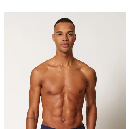
V
Ý
P
I
S
P
R
O
D
U
K
T
O
V