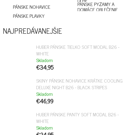
DLHÉ
PÁNSKE PYŽAMY A
PÁNSKE NOHAVICE
DOMÁCE OBLEČENIE
PÁNSKE PLAVKY
NAJPREDÁVANEJŠIE
HUBER PÁNSKE TIELKO SOFT MODAL B26 -
WHITE
Skladom
€34,95
SKINY PÁNSKE NOHAVICE KRÁTKE COOLING
DELUXE NIGHT B26 - BLACK STRIPES
Skladom
€46,99
HUBER PÁNSKE PANTY SOFT MODAL B26 -
WHITE
Skladom
€24,95