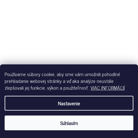
Používame súbory cookie, aby sme vám umožnili pohodlné
prehliadanie webovej stránky a vďaka analýze neustále
zlepšovali jej funkcie, výkon a použiteľnosť.
VIAC INFORMÁCIÍ
Nastavenie
Súhlasím