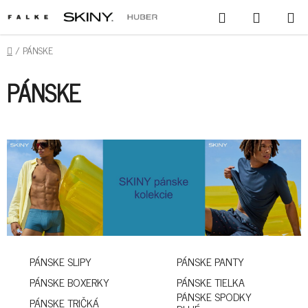
PREJSŤ
HĽADAŤ
NÁKUPN
NA
KOŠÍK
OBSAH
DOMOV
/
PÁNSKE
PÁNSKE
PÁNSKE SLIPY
PÁNSKE PANTY
PÁNSKE BOXERKY
PÁNSKE TIELKA
PÁNSKE SPODKY
PÁNSKE TRIČKÁ