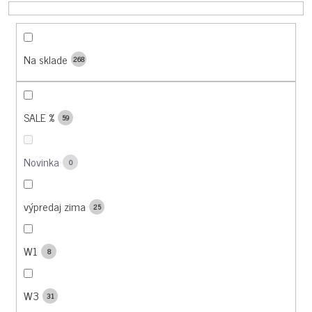
U
K
T
O
Na sklade
268
V
SALE %
59
Novinka
0
výpredaj zima
25
W1
8
W3
31