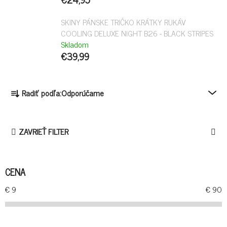
SKINY PÁNSKE TRIČKO KRÁTKY RUKÁV
COOLING DELUXE NIGHT B26 - BLACK STRIPES
Skladom
€39,99
R
Radiť podľa:
Odporúčame
A
D
E
ZAVRIEŤ FILTER
N
I
E
CENA
P
R
€
9
€
90
O
D