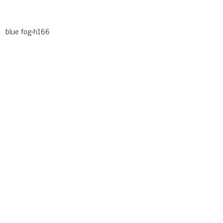
blue fog-h166