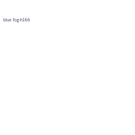
blue fog-h166