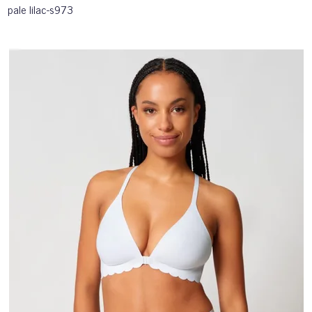
pale lilac-s973