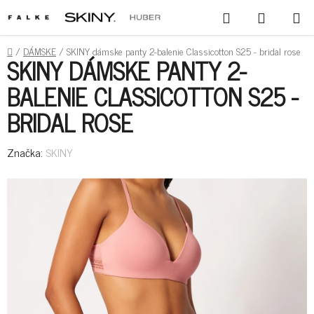
PREJSŤ
HĽADAŤ
NÁKUPN
NA
KOŠÍK
OBSAH
DOMOV
/
DÁMSKE
/
SKINY dámske panty 2-balenie Classicotton S25 - bridal rose
SKINY DÁMSKE PANTY 2-
BALENIE CLASSICOTTON S25 -
BRIDAL ROSE
Značka:
SKINY