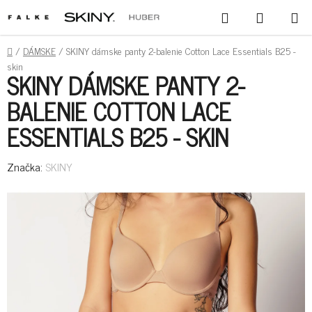
PREJSŤ
HĽADAŤ
NÁKUPN
NA
KOŠÍK
OBSAH
DOMOV
/
DÁMSKE
/
SKINY dámske panty 2-balenie Cotton Lace Essentials B25 -
skin
SKINY DÁMSKE PANTY 2-
BALENIE COTTON LACE
ESSENTIALS B25 - SKIN
Značka:
SKINY