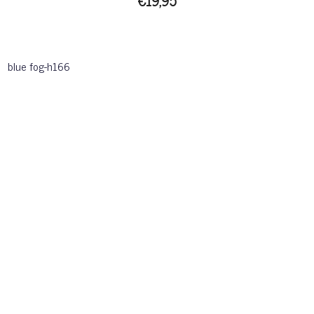
€19,95
blue fog-h166