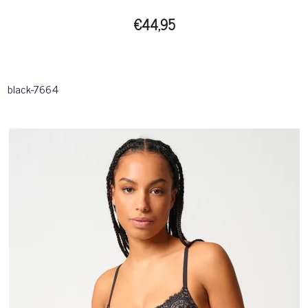
€44,95
black-7664