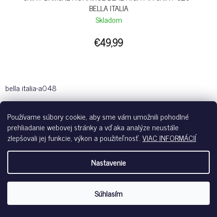
BELLA ITALIA
Skladom
€49,99
bella italia-a048
Používame súbory cookie, aby sme vám umožnili pohodlné
prehliadanie webovej stránky a vďaka analýze neustále
zlepšovali jej funkcie, výkon a použiteľnosť.
VIAC INFORMÁCIÍ
Nastavenie
Súhlasím