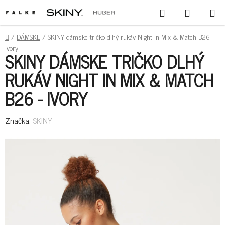
PREJSŤ
HĽADAŤ
NÁKUPN
NA
KOŠÍK
OBSAH
DOMOV
/
DÁMSKE
/
SKINY dámske tričko dlhý rukáv Night In Mix & Match B26 -
ivory
SKINY DÁMSKE TRIČKO DLHÝ
RUKÁV NIGHT IN MIX & MATCH
B26 - IVORY
Značka:
SKINY