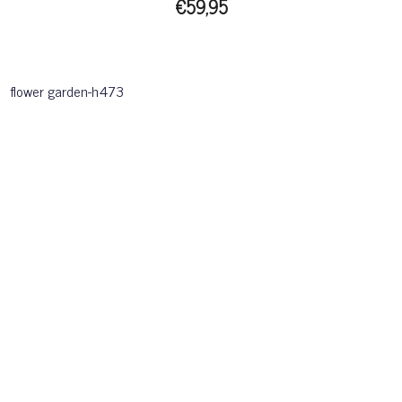
€59,95
flower garden-h473