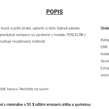
POPIS
esné a príliš široké, vyberte si tieto štýlové pánske
Doda
a priedušné nohavice sú vyrobené z modalu TENCELTM z
Kate
obsahuje recyklovaný materiál.
EAN
Kolek
Sezó
Esho
Určen
ehliť horúco, Nečistite na sucho
é s minimálne o 50 % nižšími emisiami uhlíka a spotrebou