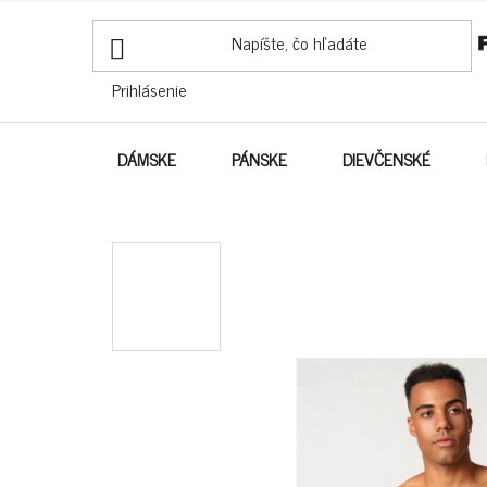
PREJSŤ
NA
OBSAH
Prihlásenie
DÁMSKE
PÁNSKE
DIEVČENSKÉ