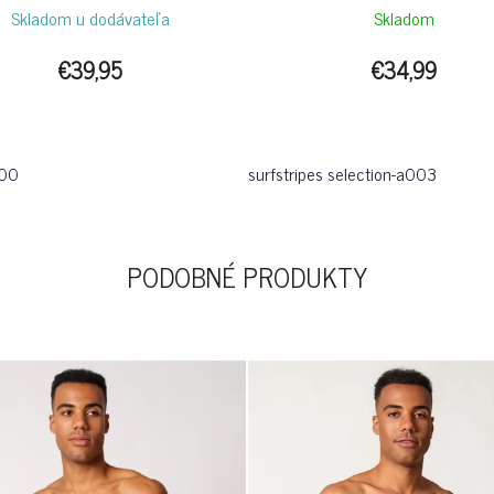
SURFSTRIPES
Skladom u dodávateľa
Skladom
€39,95
€34,99
500
surfstripes selection-a003
PODOBNÉ PRODUKTY