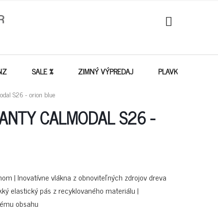
NÁKUPNÝ
KOŠÍK
NZ
SALE %
ZIMNÝ VÝPREDAJ
PLAVKY - VÝPREDA
dal S26 - orion blue
PANTY CALMODAL S26 -
hom | Inovatívne vlákna z obnoviteľných zdrojov dreva
ký elastický pás z recyklovaného materiálu |
vému obsahu