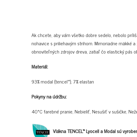
Ak chcete, aby vám všetko dobre sedelo, nebolo príliš t
nohavice s priliehavým strihom. Mimoriadne mäkké 
obnoviteľných zdrojov dreva, zatiaľ čo elastický pás 
Materiál:
93% modal (tencel™), 7% elastan
Pokyny na údržbu:
40°C farebné pranie, Nebieliť, Nesušiť v sušičke, Než
Vlákna TENCEL™ Lyocell a Modal sú vyroben