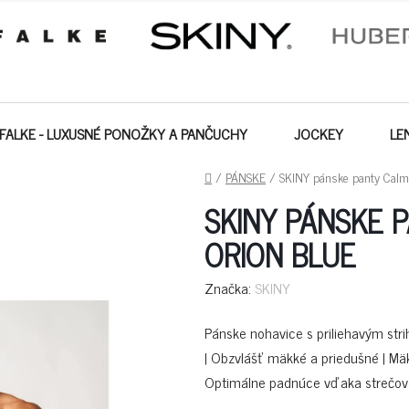
FALKE - LUXUSNÉ PONOŽKY A PANČUCHY
JOCKEY
LE
DOMOV
/
PÁNSKE
/
SKINY pánske panty Calmo
SKINY PÁNSKE 
ORION BLUE
Značka:
SKINY
Pánske nohavice s priliehavým stri
| Obzvlášť mäkké a priedušné | Mäk
Optimálne padnúce vďaka strečo