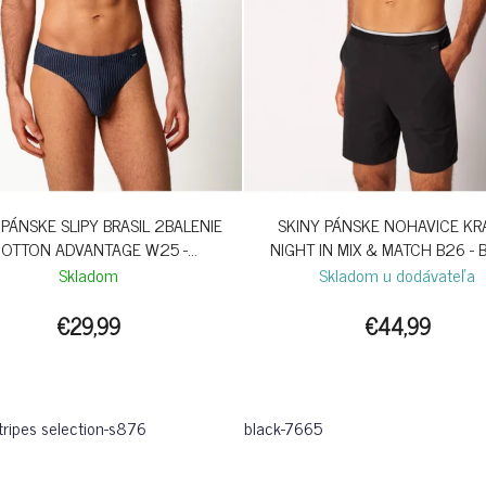
 PÁNSKE SLIPY BRASIL 2BALENIE
SKINY PÁNSKE NOHAVICE KR
OTTON ADVANTAGE W25 -
NIGHT IN MIX & MATCH B26 - 
EVENINGSTRIPES
Skladom
Skladom u dodávateľa
€29,99
€44,99
tripes selection-s876
black-7665