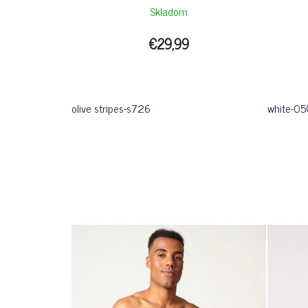
STRIPE
Skladom
€29,99
olive stripes-s726
white-0