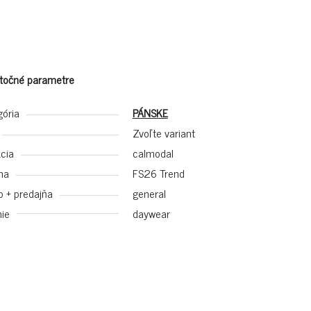
točné parametre
gória
PÁNSKE
Zvoľte variant
cia
calmodal
na
FS26 Trend
p + predajňa
general
ie
daywear