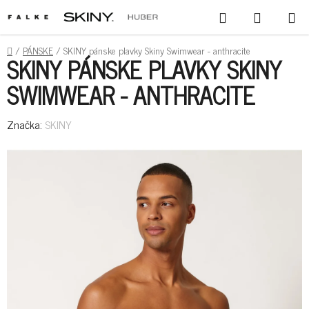
PREJSŤ
HĽADAŤ
NÁKUPN
NA
KOŠÍK
OBSAH
DOMOV
/
PÁNSKE
/
SKINY pánske plavky Skiny Swimwear - anthracite
SKINY PÁNSKE PLAVKY SKINY
SWIMWEAR - ANTHRACITE
Značka:
SKINY