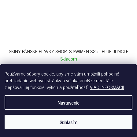
SKINY PÁNSKE PLAVKY SHORTS SWIMEN S25 - BLUE JUNGLE
Skladom
€49,99
Používame súbory cookie, aby sme vám umožnili pohodlné
prehliadanie webovej stránky a vďaka analýze neustále
zlepšovali jej funkcie, výkon a použiteľnosť.
VIAC INFORMÁCIÍ
blue jungle-s833
Nastavenie
Súhlasím