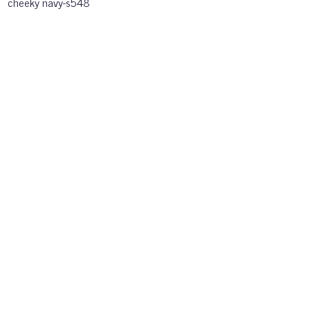
cheeky navy-s548