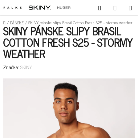
PREJSŤ
HĽADAŤ
NÁKUPN
NA
KOŠÍK
OBSAH
DOMOV
/
PÁNSKE
/
SKINY pánske slipy Brasil Cotton Fresh S25 - stormy weather
SKINY PÁNSKE SLIPY BRASIL
COTTON FRESH S25 - STORMY
WEATHER
Značka:
SKINY