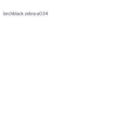
birchblack zebra-a034