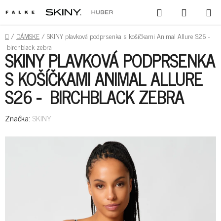
PREJSŤ
HĽADAŤ
NÁKUPN
NA
KOŠÍK
OBSAH
DOMOV
/
DÁMSKE
/
SKINY plavková podprsenka s košíčkami Animal Allure S26 -
birchblack zebra
SKINY PLAVKOVÁ PODPRSENKA
S KOŠÍČKAMI ANIMAL ALLURE
S26 - BIRCHBLACK ZEBRA
Značka:
SKINY