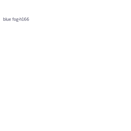
blue fog-h166