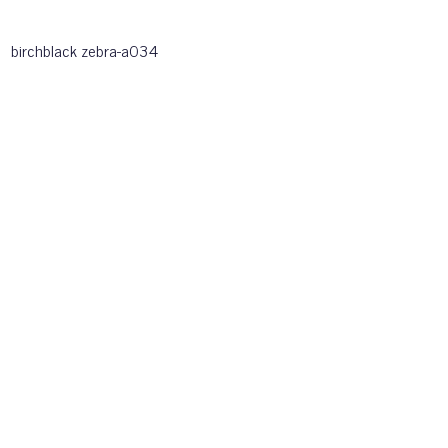
birchblack zebra-a034