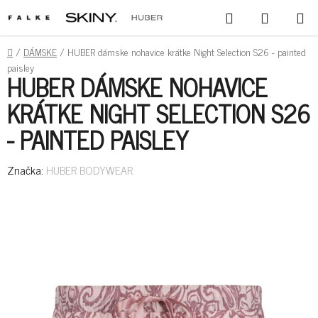
PREJSŤ
HĽADAŤ
NÁKUPN
NA
KOŠÍK
OBSAH
DOMOV
/
DÁMSKE
/
HUBER dámske nohavice krátke Night Selection S26 - painted
paisley
HUBER DÁMSKE NOHAVICE
KRÁTKE NIGHT SELECTION S26
- PAINTED PAISLEY
Značka:
HUBER BODYWEAR