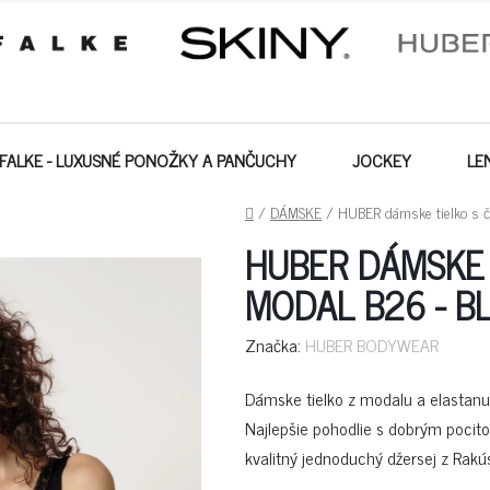
FALKE - LUXUSNÉ PONOŽKY A PANČUCHY
JOCKEY
LE
DOMOV
/
DÁMSKE
/
HUBER dámske tielko s či
HUBER DÁMSKE 
MODAL B26 - B
Značka:
HUBER BODYWEAR
Dámske tielko z modalu a elastanu
Najlepšie pohodlie s dobrým pocit
kvalitný jednoduchý džersej z Rakú