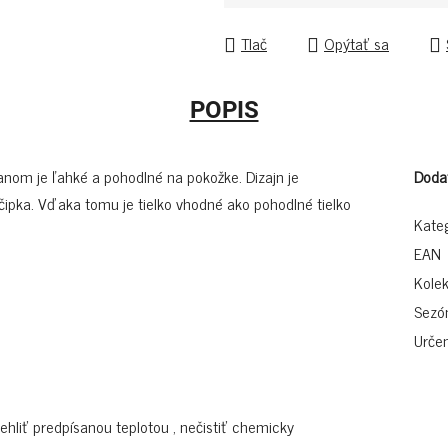
Jednotková cena:
Tlač
Opýtať sa
POPIS
anom je ľahké a pohodlné na pokožke. Dizajn je
Doda
čipka. Vďaka tomu je tielko vhodné ako pohodlné tielko
Kate
EAN
Kolek
Sezó
Určen
žehliť predpísanou teplotou , nečistiť chemicky