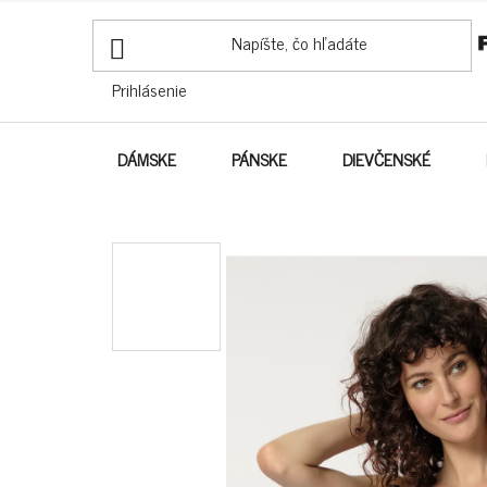
PREJSŤ
NA
OBSAH
Prihlásenie
DÁMSKE
PÁNSKE
DIEVČENSKÉ