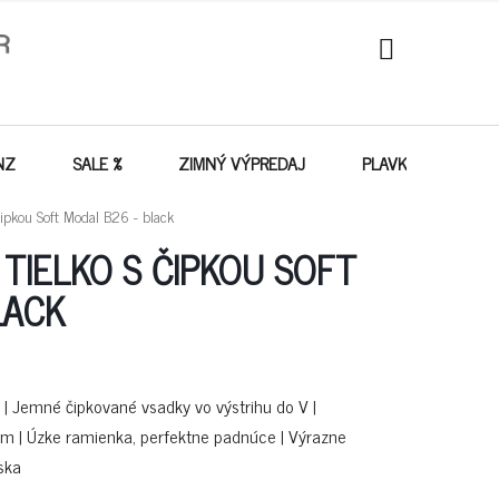
NÁKUPNÝ
KOŠÍK
NZ
SALE %
ZIMNÝ VÝPREDAJ
PLAVKY - VÝPREDA
pkou Soft Modal B26 - black
TIELKO S ČIPKOU SOFT
LACK
 | Jemné čipkované vsadky vo výstrihu do V |
om | Úzke ramienka, perfektne padnúce | Výrazne
ska