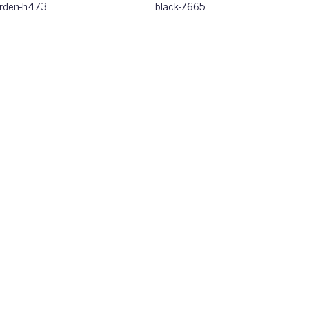
arden-h473
black-7665