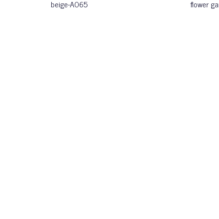
beige-A065
flower g