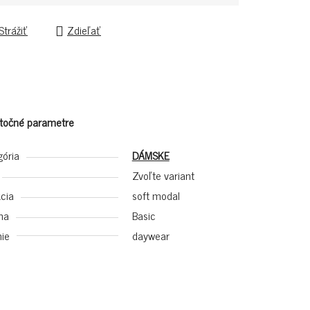
Strážiť
Zdieľať
točné parametre
gória
DÁMSKE
Zvoľte variant
cia
soft modal
na
Basic
ie
daywear