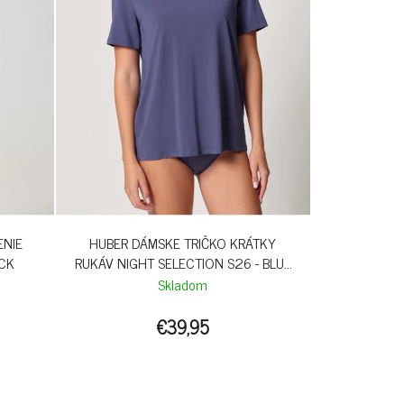
ENIE
HUBER DÁMSKE TRIČKO KRÁTKY
ACK
RUKÁV NIGHT SELECTION S26 - BLUE
INDIGO
Skladom
€39,95