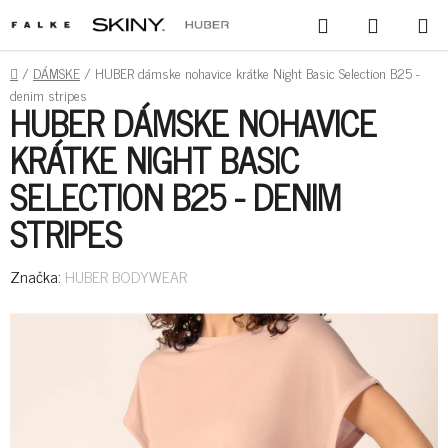
PREJSŤ
HĽADAŤ
NÁKUPN
NA
KOŠÍK
OBSAH
DOMOV
/
DÁMSKE
/
HUBER dámske nohavice krátke Night Basic Selection B25 -
denim stripes
HUBER DÁMSKE NOHAVICE
KRÁTKE NIGHT BASIC
SELECTION B25 - DENIM
STRIPES
Značka:
HUBER BODYWEAR