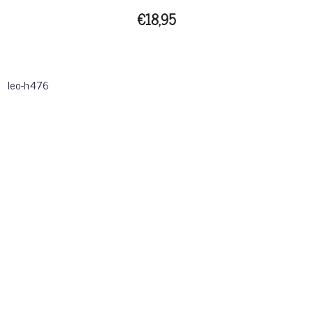
€18,95
leo-h476