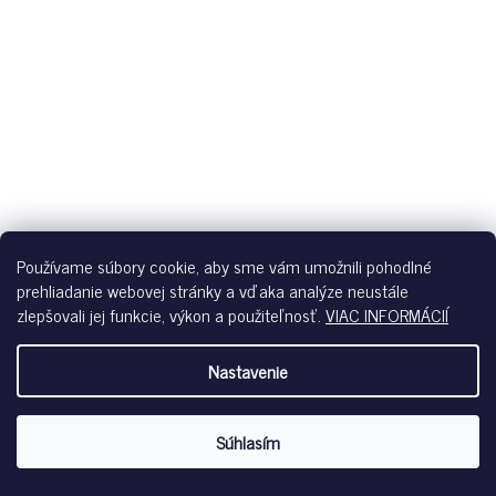
Používame súbory cookie, aby sme vám umožnili pohodlné
prehliadanie webovej stránky a vďaka analýze neustále
zlepšovali jej funkcie, výkon a použiteľnosť.
VIAC INFORMÁCIÍ
Nastavenie
HUBER DÁMSKE NOHAVIČKY TANGA MICRO LACE WX -
STORMY WEATHER
Súhlasím
Skladom u dodávateľa