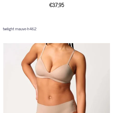
€37,95
twilight mauve-h462