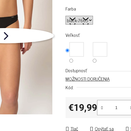
Farba
Veľkosť
Dostupnosť
MOŽNOSTI DORUČENIA
Kód:
€19,99
Jednotková cena:
Tlač
Opýtať sa