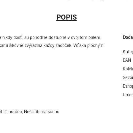
POPIS
 nikdy dosť, sú pohodlne dostupné v dvojitom balení.
Doda
kami šikovne zvýraznia každý zadoček. Vďaka plochým
Kate
EAN
Kolek
Sezó
Esho
Určen
ehliť horúco, Nečistite na sucho