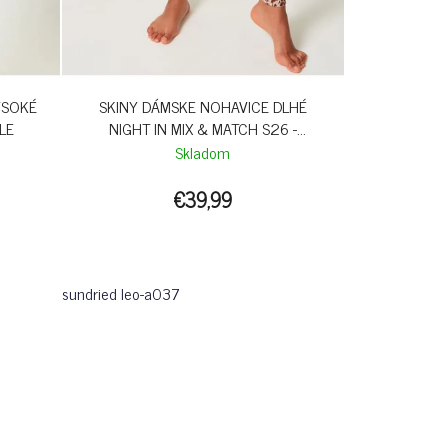
YSOKÉ
SKINY DÁMSKE NOHAVICE DLHÉ
LE
NIGHT IN MIX & MATCH S26 -
SUNDRIED LEO
Skladom
€39,99
sundried leo-a037