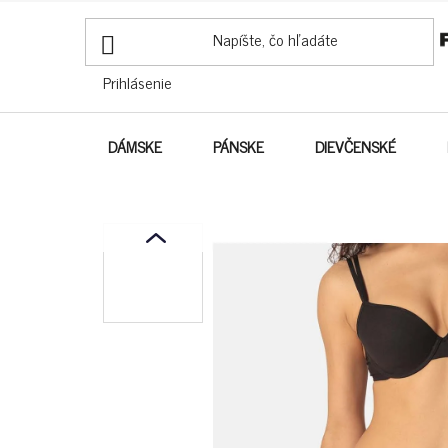
PREJSŤ
NA
OBSAH
Prihlásenie
DÁMSKE
PÁNSKE
DIEVČENSKÉ
prev