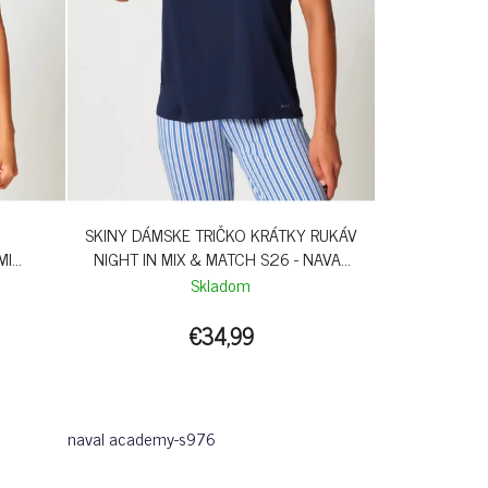
SKINY DÁMSKE TRIČKO KRÁTKY RUKÁV
MI
NIGHT IN MIX & MATCH S26 - NAVAL
R
ACADEMY
Skladom
€34,99
naval academy-s976