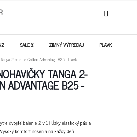
NÁKUPNÝ
KOŠÍK
NZ
SALE %
ZIMNÝ VÝPREDAJ
PLAVKY - VÝPREDA
Tanga 2-balenie Cotton Advantage B25 - black
NOHAVIČKY TANGA 2-
N ADVANTAGE B25 -
tré dvojité balenie 2 v 1 | Úzky elastický pás a
 Vysoký komfort nosenia na každý deň