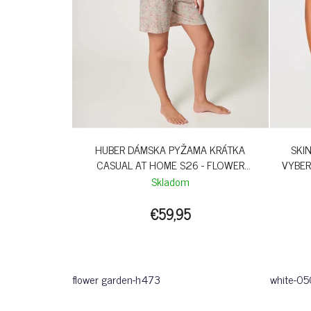
HUBER DÁMSKA PYŽAMA KRÁTKA
SKI
CASUAL AT HOME S26 - FLOWER
VYBER
GARDEN
Skladom
€59,95
flower garden-h473
white-0