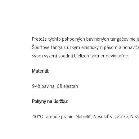
Pretože týchto pohodlných bavlnených tangáčov nie je
Športové tangá s úzkym elastickým pásom a nohavič
švom vyzerá spodná bielizeň takmer neviditeľne.
Materiál:
94% bavlna, 6% elastan
Pokyny na údržbu:
40°C farebné pranie, Nebieliť, Nesušiť v sušičke, Než