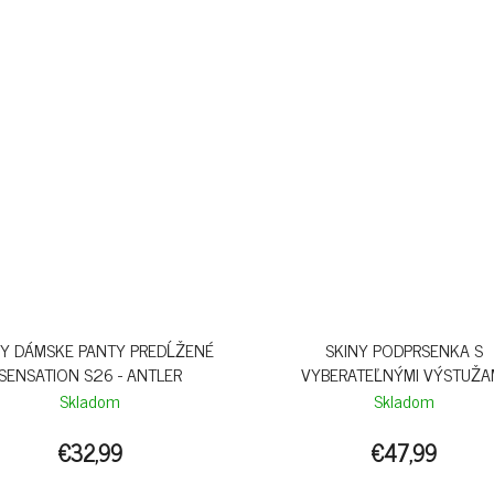
NY DÁMSKE PANTY PREDĹŽENÉ
SKINY PODPRSENKA S
SENSATION S26 - ANTLER
VYBERATEĽNÝMI VÝSTUŽA
SENSATION B26 - BEIGE
Skladom
Skladom
€32,99
€47,99