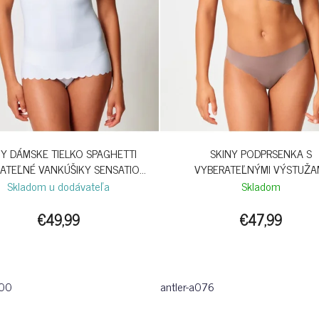
NY DÁMSKE TIELKO SPAGHETTI
SKINY PODPRSENKA S
ATEĽNÉ VANKÚŠIKY SENSATION
VYBERATEĽNÝMI VÝSTUŽA
B26 - WHITE
SENSATION S26 - ANTLE
Skladom u dodávateľa
Skladom
€49,99
€47,99
500
antler-a076