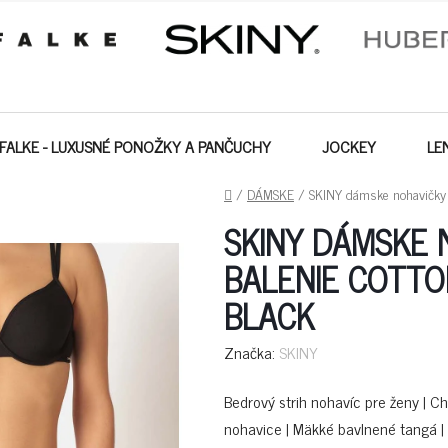
FALKE - LUXUSNÉ PONOŽKY A PANČUCHY
JOCKEY
LE
DOMOV
/
DÁMSKE
/
SKINY dámske nohavičky 
SKINY DÁMSKE 
BALENIE COTTO
BLACK
Značka:
SKINY
Bedrový strih nohavíc pre ženy | Chy
nohavice | Mäkké bavlnené tangá |