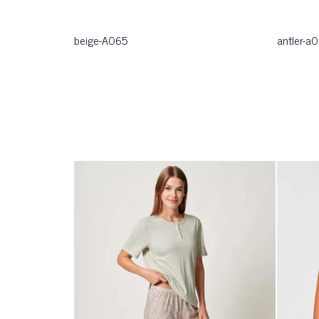
beige-A065
antler-a