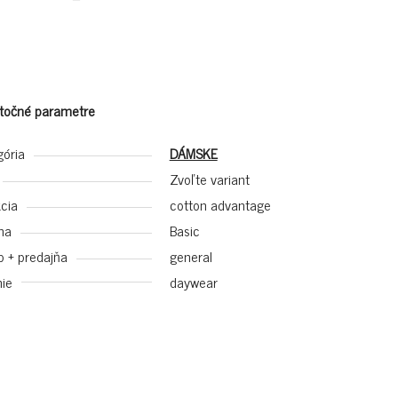
točné parametre
gória
DÁMSKE
Zvoľte variant
cia
cotton advantage
na
Basic
p + predajňa
general
ie
daywear