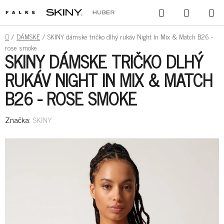
PREJSŤ
HĽADAŤ
NÁKUPN
NA
KOŠÍK
OBSAH
DOMOV
/
DÁMSKE
/
SKINY dámske tričko dlhý rukáv Night In Mix & Match B26 -
rose smoke
SKINY DÁMSKE TRIČKO DLHÝ
RUKÁV NIGHT IN MIX & MATCH
B26 - ROSE SMOKE
Značka:
SKINY