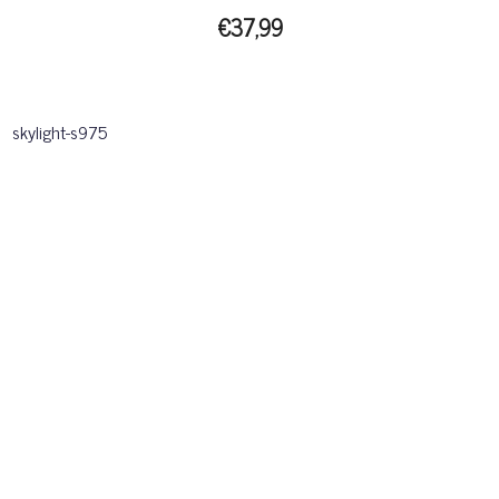
€37,99
skylight-s975