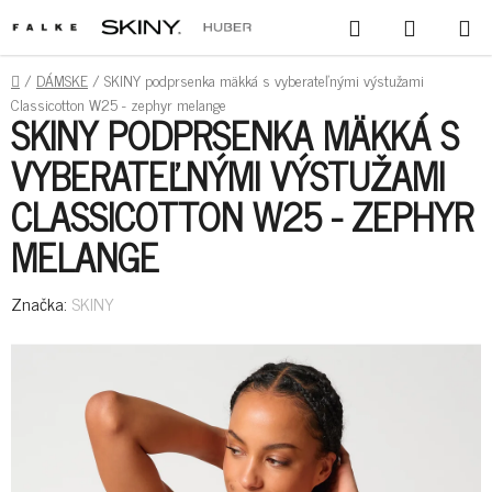
PREJSŤ
HĽADAŤ
NÁKUPN
NA
KOŠÍK
OBSAH
DOMOV
/
DÁMSKE
/
SKINY podprsenka mäkká s vyberateľnými výstužami
Classicotton W25 - zephyr melange
SKINY PODPRSENKA MÄKKÁ S
VYBERATEĽNÝMI VÝSTUŽAMI
CLASSICOTTON W25 - ZEPHYR
MELANGE
Značka:
SKINY