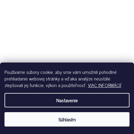
Používame súbory cookie, aby sme vám umožnili pohodlné
prehliadanie webovej stránky a vďaka analýze neustále
zlepšovali jej funkcie, výkon a použiteľnosť.
VIAC INFORMÁCIÍ
Nastavenie
HUBER DÁMSKE NOHAVICE KRÁTKE NIGHT SELECTION S26 -
PAINTED PAISLEY
Súhlasím
Skladom