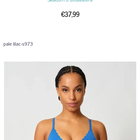
€37,99
pale lilac-s973