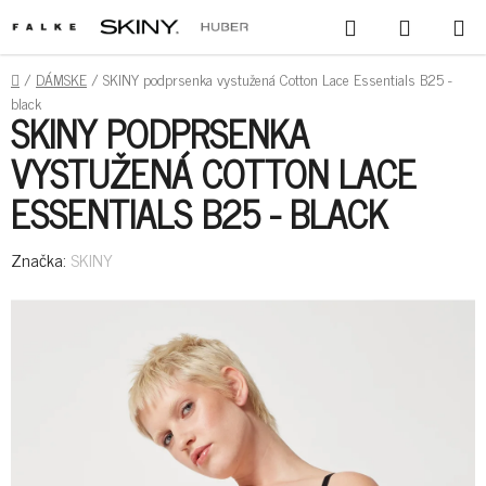
PREJSŤ
HĽADAŤ
NÁKUPN
NA
KOŠÍK
OBSAH
DOMOV
/
DÁMSKE
/
SKINY podprsenka vystužená Cotton Lace Essentials B25 -
black
SKINY PODPRSENKA
VYSTUŽENÁ COTTON LACE
ESSENTIALS B25 - BLACK
Značka:
SKINY