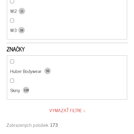
W2
11
W3
18
ZNAČKY
Huber Bodywear
55
Skiny
118
VYMAZAŤ FILTRE
Zobrazených položiek:
173