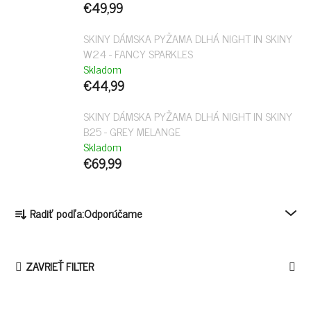
€49,99
SKINY DÁMSKA PYŽAMA DLHÁ NIGHT IN SKINY
W24 - FANCY SPARKLES
Skladom
€44,99
SKINY DÁMSKA PYŽAMA DLHÁ NIGHT IN SKINY
B25 - GREY MELANGE
Skladom
€69,99
R
Radiť podľa:
Odporúčame
A
D
E
ZAVRIEŤ FILTER
N
I
E