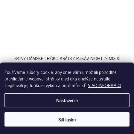
SKINY DÁMSKE TRIČKO KRÁTKY RUKÁV NIGHT IN MIX &
MATCH B26 - FADED DENIMBLUE
Skladom
Používame súbory cookie, aby sme vám umožnili pohodlné
prehliadanie webovej stránky a vďaka analýze neustále
€37,99
zlepšovali jej funkcie, výkon a použiteľnosť.
VIAC INFORMÁCIÍ
Nastavenie
faded denimblue-s336
Súhlasím
SALE %