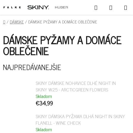
PREJSŤ
HĽADAŤ
NÁKUPN
NA
KOŠÍK
OBSAH
DOMOV
/
DÁMSKE
/
DÁMSKE PYŽAMY A DOMÁCE OBLEČENIE
DÁMSKE PYŽAMY A DOMÁCE
OBLEČENIE
NAJPREDÁVANEJŠIE
SKINY DÁMSKE NOHAVICE DLHÉ NIGHT IN
SKINY W25 - ARCTICGREEN FLOWERS
Skladom
€34,99
SKINY DÁMSKA PYŽAMA DLHÁ NIGHT IN SKINY
FLANELL - WINE CHECK
Skladom