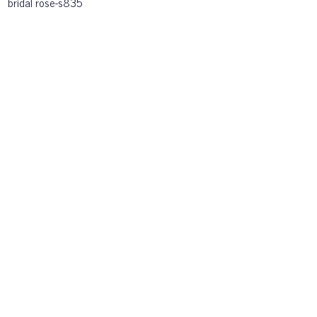
bridal rose-s835