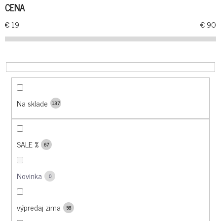
CENA
P
R
€
19
€
90
O
D
U
K
T
O
Na sklade
137
V
SALE %
67
Novinka
0
výpredaj zima
58