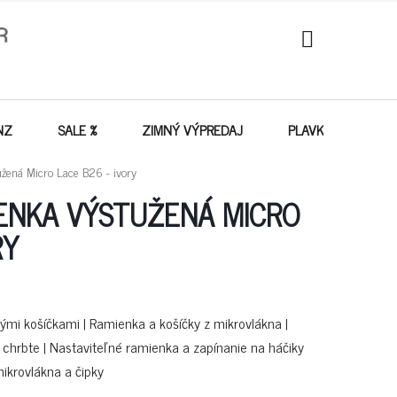
NÁKUPNÝ
KOŠÍK
NZ
SALE %
ZIMNÝ VÝPREDAJ
PLAVKY - VÝPREDA
ená Micro Lace B26 - ivory
ENKA VÝSTUŽENÁ MICRO
RY
ými košíčkami | Ramienka a košíčky z mikrovlákna |
chrbte | Nastaviteľné ramienka a zapínanie na háčiky
ikrovlákna a čipky