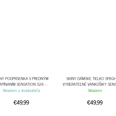
INY PODPRSENKA S PREDNÝM
SKINY DÁMSKE TIELKO SPAGH
APÍNANÍM SENSATION S26 -
VYBERATEĽNÉ VANKÚŠIKY SEN
CRABAPPLE
S26 - ANTLER
Skladom u dodávateľa
Skladom
€49,99
€49,99