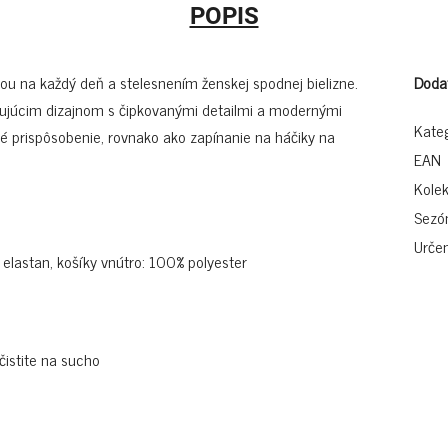
POPIS
u na každý deň a stelesnením ženskej spodnej bielizne.
Doda
šujúcim dizajnom s čipkovanými detailmi a modernými
Kate
lé prispôsobenie, rovnako ako zapínanie na háčiky na
EAN
Kolek
Sezó
Určen
elastan, košíky vnútro: 100% polyester
čistite na sucho