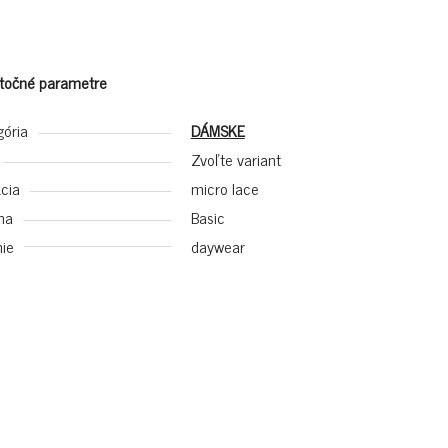
točné parametre
gória
DÁMSKE
Zvoľte variant
cia
micro lace
na
Basic
ie
daywear