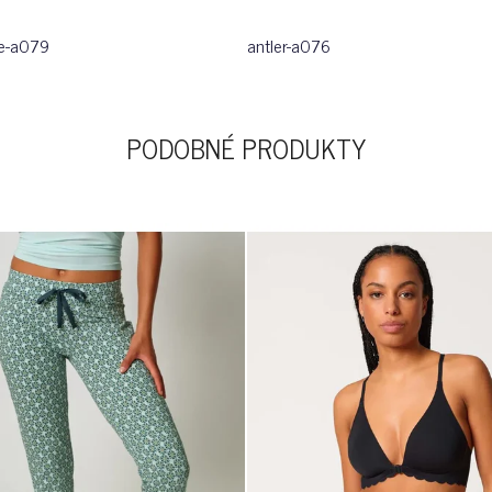
e-a079
antler-a076
PODOBNÉ PRODUKTY