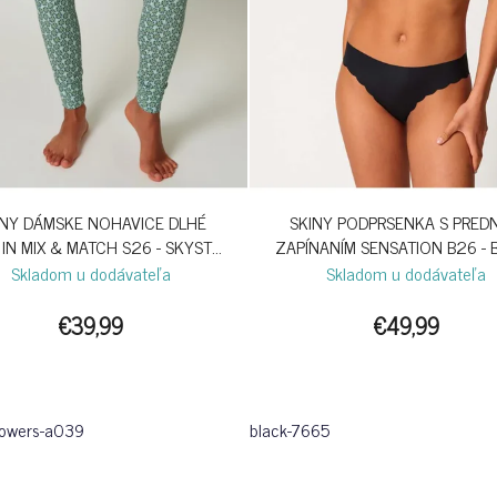
INY DÁMSKE NOHAVICE DLHÉ
SKINY PODPRSENKA S PRED
 IN MIX & MATCH S26 - SKYSTAR
ZAPÍNANÍM SENSATION B26 - 
FLOWERS
Skladom u dodávateľa
Skladom u dodávateľa
€39,99
€49,99
flowers-a039
black-7665