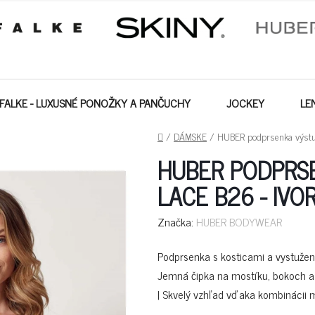
FALKE - LUXUSNÉ PONOŽKY A PANČUCHY
JOCKEY
LE
DOMOV
/
DÁMSKE
/
HUBER podprsenka výstuž
HUBER PODPRS
LACE B26 - IVO
Značka:
HUBER BODYWEAR
Podprsenka s kosticami a vystužen
Jemná čipka na mostíku, bokoch a 
| Skvelý vzhľad vďaka kombinácii m