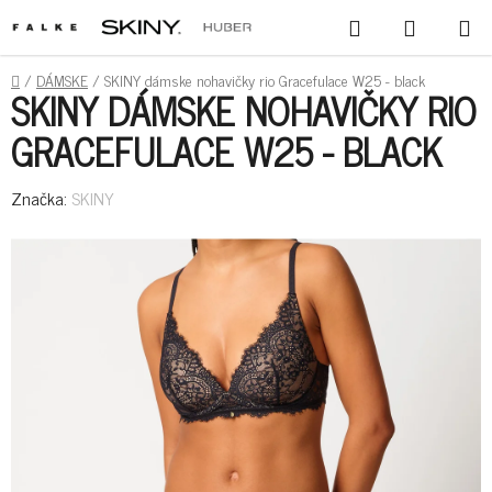
PREJSŤ
HĽADAŤ
NÁKUPN
NA
KOŠÍK
OBSAH
DOMOV
/
DÁMSKE
/
SKINY dámske nohavičky rio Gracefulace W25 - black
SKINY DÁMSKE NOHAVIČKY RIO
GRACEFULACE W25 - BLACK
Značka:
SKINY