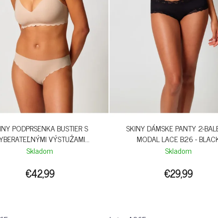
INY PODPRSENKA BUSTIER S
SKINY DÁMSKE PANTY 2-BAL
YBERATEĽNÝMI VÝSTUŽAMI
MODAL LACE B26 - BLAC
SENSATION B26 - BEIGE
Skladom
Skladom
€42,99
€29,99