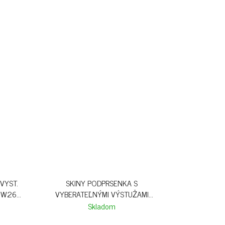
VYST.
SKINY PODPRSENKA S
 W26 -
VYBERATEĽNÝMI VÝSTUŽAMI
SENSATION S26 - ANTLER
Skladom