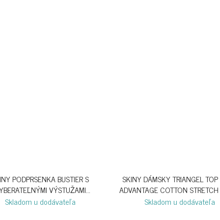
INY PODPRSENKA BUSTIER S
SKINY DÁMSKY TRIANGEL TOP 
YBERATEĽNÝMI VÝSTUŽAMI
ADVANTAGE COTTON STRETCH
SENSATION B26 - WHITE
ROSE WINE
Skladom u dodávateľa
Skladom u dodávateľa