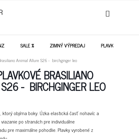
NÁKUPNÝ
KOŠÍK
NZ
SALE %
ZIMNÝ VÝPREDAJ
PLAVKY - VÝPREDA
asiliano Animal Allure S26 - birchginger leo
PLAVKOVÉ BRASILIANO
 S26 - BIRCHGINGER LEO
e, ktorý objíma boky. Úzka elastická časť nohavíc a
 viazanie po stranách pre individuálne
zadu pre maximálne pohodlie. Plavky vyrobené z
idu.