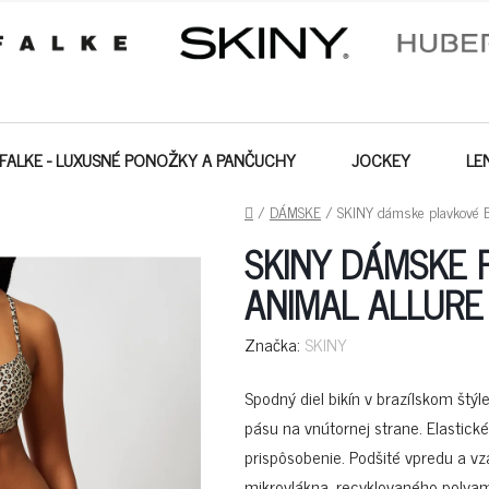
FALKE - LUXUSNÉ PONOŽKY A PANČUCHY
JOCKEY
LE
DOMOV
/
DÁMSKE
/
SKINY dámske plavkové Br
SKINY DÁMSKE 
ANIMAL ALLURE
Značka:
SKINY
Spodný diel bikín v brazílskom štýl
pásu na vnútornej strane. Elastické
prispôsobenie. Podšité vpredu a v
mikrovlákna, recyklovaného polyam