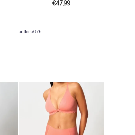
€47,99
antler-a076