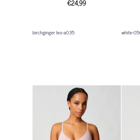
€24,99
birchginger leo-a035
white-0