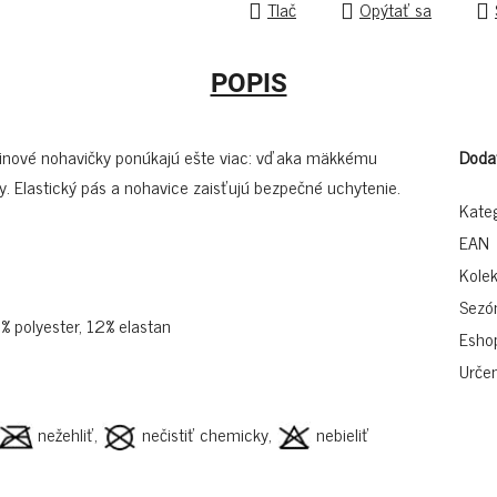
Tlač
Opýtať sa
POPIS
 bikinové nohavičky ponúkajú ešte viac: vďaka mäkkému
Doda
y. Elastický pás a nohavice zaisťujú bezpečné uchytenie.
Kate
EAN
Kolek
Sezó
% polyester, 12% elastan
Esho
Určen
nežehliť,
nečistiť chemicky,
nebieliť