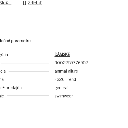
Strážiť
Zdieľať
točné parametre
gória
DÁMSKE
9002755776507
cia
animal allure
na
FS26 Trend
p + predajňa
general
ie
swimwear