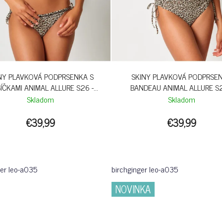
NY PLAVKOVÁ PODPRSENKA S
SKINY PLAVKOVÁ PODPRSE
ÍČKAMI ANIMAL ALLURE S26 -
BANDEAU ANIMAL ALLURE S2
BIRCHGINGER LEO
BIRCHGINGER LEO
Skladom
Skladom
€39,99
€39,99
ger leo-a035
birchginger leo-a035
NOVINKA