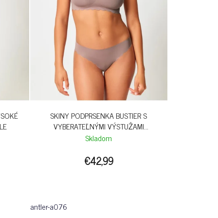
YSOKÉ
SKINY PODPRSENKA BUSTIER S
LE
VYBERATEĽNÝMI VÝSTUŽAMI
SENSATION S26 - ANTLER
Skladom
€42,99
antler-a076