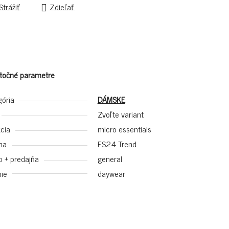
Strážiť
Zdieľať
točné parametre
gória
DÁMSKE
Zvoľte variant
cia
micro essentials
na
FS24 Trend
p + predajňa
general
ie
daywear