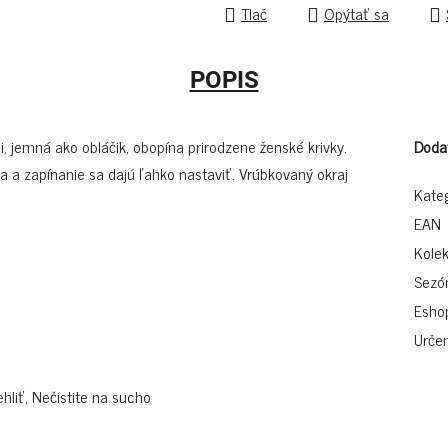
Tlač
Opýtať sa
POPIS
jemná ako obláčik, obopína prirodzene ženské krivky.
Doda
a a zapínanie sa dajú ľahko nastaviť. Vrúbkovaný okraj
Kate
EAN
Kolek
Sezó
Esho
Určen
hliť, Nečistite na sucho