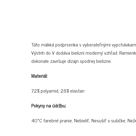
Táto mäkká podprsenka s vyberateľnými vypchávkami, 
Výstrih do V dodáva bielizni moderný vzhľad. Ramienk
dokonale završuje dizajn spodnej bielizne.
Materiál:
72% polyamid, 28% elastan
Pokyny na údržbu:
40°C farebné pranie, Nebieliť, Nesušiť v sušičke, Neže