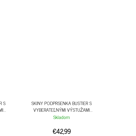
R S
SKINY PODPRSENKA BUSTIER S
MI
VYBERATEĽNÝMI VÝSTUŽAMI
LE
SENSATION S26 - NEBULAS BLUE
Skladom
€42,99