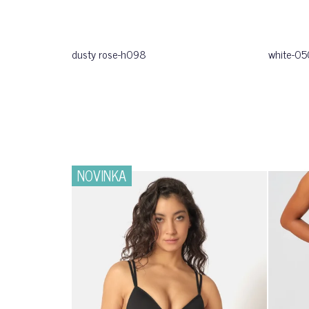
dusty rose-h098
white-0
NOVINKA