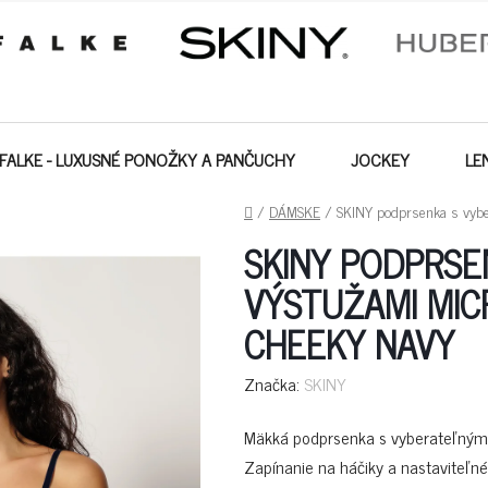
FALKE - LUXUSNÉ PONOŽKY A PANČUCHY
JOCKEY
LE
DOMOV
/
DÁMSKE
/
SKINY podprsenka s vybe
SKINY PODPRSE
VÝSTUŽAMI MIC
CHEEKY NAVY
Značka:
SKINY
Mäkká podprsenka s vyberateľnými 
Zapínanie na háčiky a nastaviteľné 