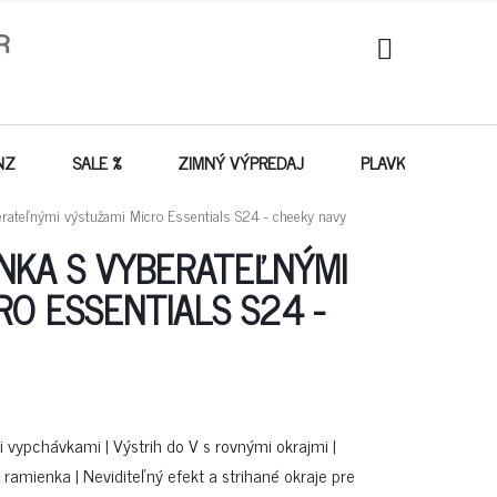
NÁKUPNÝ
KOŠÍK
NZ
SALE %
ZIMNÝ VÝPREDAJ
PLAVKY - VÝPREDA
rateľnými výstužami Micro Essentials S24 - cheeky navy
NKA S VYBERATEĽNÝMI
RO ESSENTIALS S24 -
vypchávkami | Výstrih do V s rovnými okrajmi |
ramienka | Neviditeľný efekt a strihané okraje pre