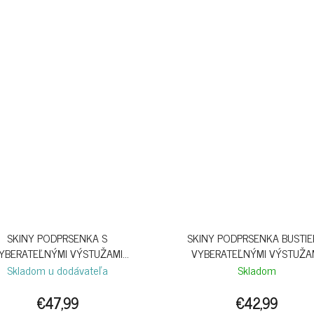
SKINY PODPRSENKA S
SKINY PODPRSENKA BUSTIE
YBERATEĽNÝMI VÝSTUŽAMI
VYBERATEĽNÝMI VÝSTUŽA
SENSATION B26 - WHITE
SENSATION S26 - CRABAPP
Skladom u dodávateľa
Skladom
€47,99
€42,99