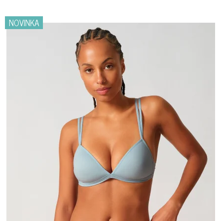
V
NOVINKA
Ý
P
I
S
P
R
O
D
U
K
T
O
V