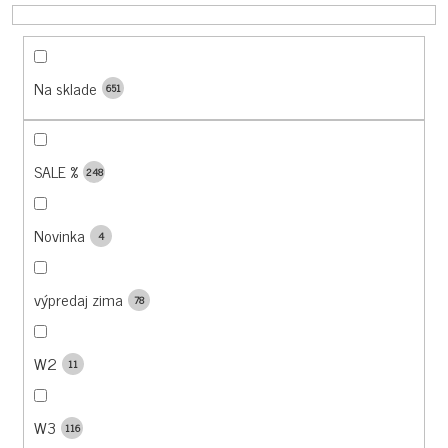
U
K
T
O
Na sklade
651
V
SALE %
248
Novinka
4
výpredaj zima
78
W2
11
W3
116