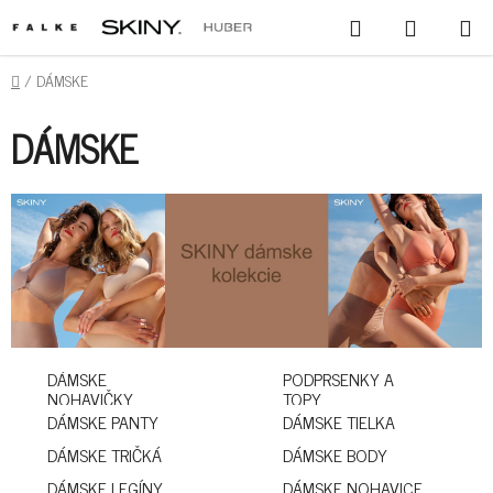
PREJSŤ
HĽADAŤ
NÁKUPN
NA
KOŠÍK
OBSAH
DOMOV
/
DÁMSKE
DÁMSKE
DÁMSKE
PODPRSENKY A
NOHAVIČKY
TOPY
DÁMSKE PANTY
DÁMSKE TIELKA
DÁMSKE TRIČKÁ
DÁMSKE BODY
DÁMSKE LEGÍNY
DÁMSKE NOHAVICE