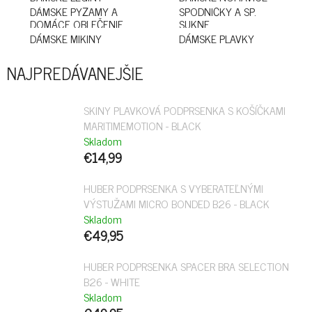
DÁMSKE PYŽAMY A
SPODNIČKY A SP.
DOMÁCE OBLEČENIE
SUKNE
DÁMSKE MIKINY
DÁMSKE PLAVKY
NAJPREDÁVANEJŠIE
SKINY PLAVKOVÁ PODPRSENKA S KOŠÍČKAMI
MARITIMEMOTION - BLACK
Skladom
€14,99
HUBER PODPRSENKA S VYBERATEĽNÝMI
VÝSTUŽAMI MICRO BONDED B26 - BLACK
Skladom
€49,95
HUBER PODPRSENKA SPACER BRA SELECTION
B26 - WHITE
Skladom