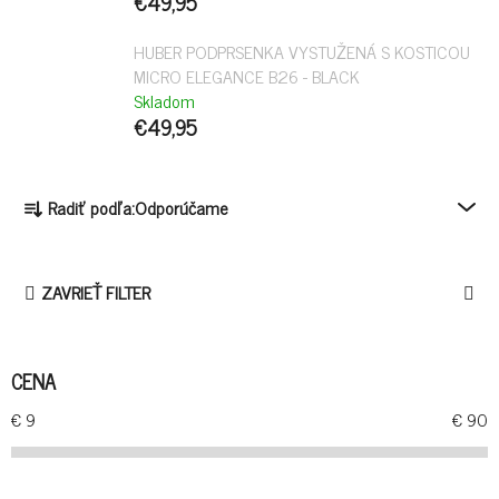
€49,95
HUBER PODPRSENKA VYSTUŽENÁ S KOSTICOU
MICRO ELEGANCE B26 - BLACK
Skladom
€49,95
R
Radiť podľa:
Odporúčame
A
D
E
ZAVRIEŤ FILTER
N
I
E
CENA
P
R
€
9
€
90
O
D